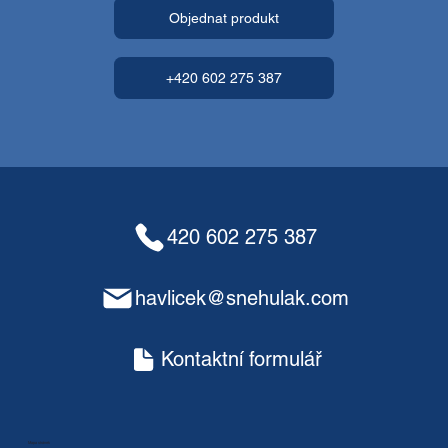
Objednat produkt
+420 602 275 387
420 602 275 387
havlicek@snehulak.com
Kontaktní formulář
Mapa stránek