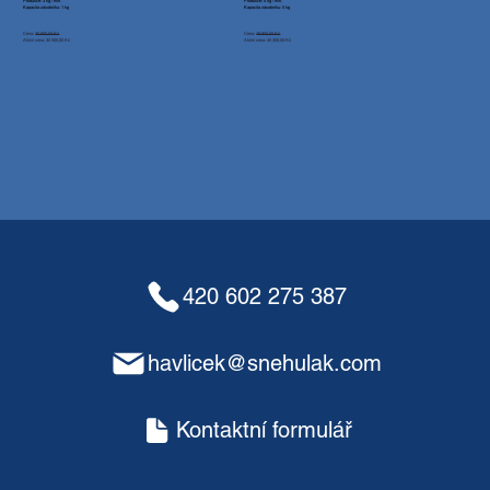
Produkce: 3 kg / min.
Produkce: 5 kg / min.
Kapacita zásobníku: 1 kg
Kapacita zásobníku: 5 kg
Cena:
35 600,00 Kč
Cena:
49 900,00 Kč
Akční cena: 32 500,00 Kč
Akční cena: 45 300,00 Kč
420 602 275 387
havlicek@snehulak.com
Kontaktní formulář