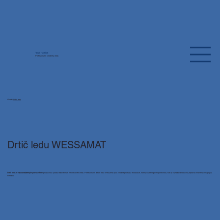
Tomáš Havlíček
Profesionální výrobníky ledu
Úvod
/
Drtič ledu
Drtič ledu WESSAMAT
Drtič ledu je nepostradatelným pomocníkem
pro rychlou výrobu ledové tříště z kostkového ledu. Profesionální drtiče ledu Wessamat jsou vhodné pro bary, restaurace, hotely i cateringové společnosti, kde je vyžadována rychlá příprava chlazených nápojů a
koktejlů.