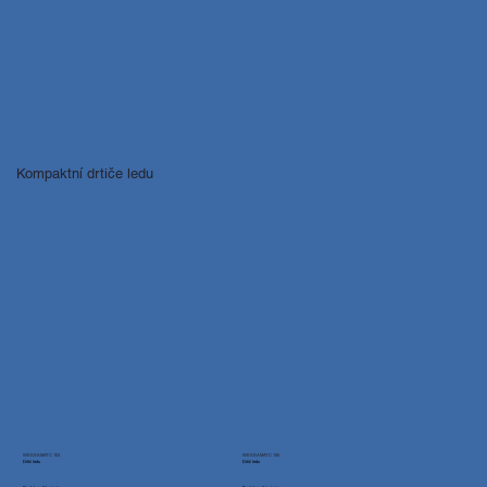
Kompaktní drtiče ledu
WESSAMAT C 103
WESSAMAT C 105
Drtič ledu
Drtič ledu