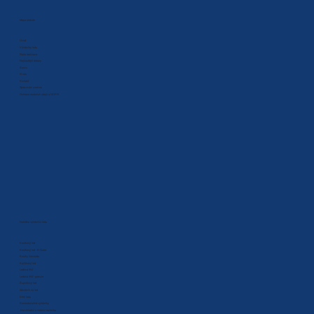
Mapa stránek
Úvod
Výrobníky ledu
Naše realizace
Nejčastější dotazy
Servis
O nás
Kontakt
Zpracování cookies
Ochrana osobních údajů a GDPR
Nabídka výrobníků ledu
Kostkový led
Kostkový led - B-Qube
Kostky čokoláda
Kalíškový led
Ledová tříšť
Ledová tříšť - granule
Šupinkový led
Zásobník na led
Drtič ledu
Samoobslužné výrobníky
Jiná chladící a mrazící technika