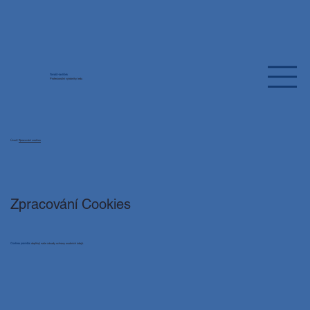
Tomáš Havlíček
Profesionální výrobníky ledu
Úvod
/
Zpracování cookies
Zpracování Cookies
Cookies pravidla:
doplňují naše zásady ochrany osobních údajů.