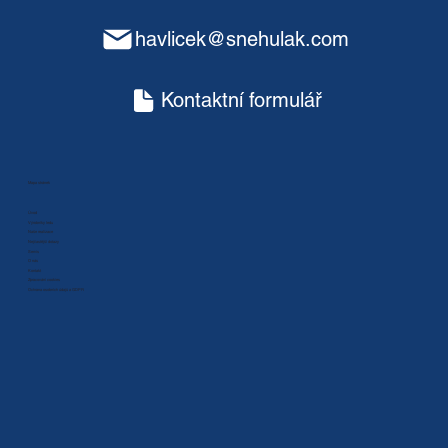
havlicek@snehulak.com
Kontaktní formulář
Mapa stránek
Úvod
Výrobníky ledu
Naše realizace
Nejčastější dotazy
Servis
O nás
Kontakt
Zpracování cookies
Ochrana osobních údajů a GDPR