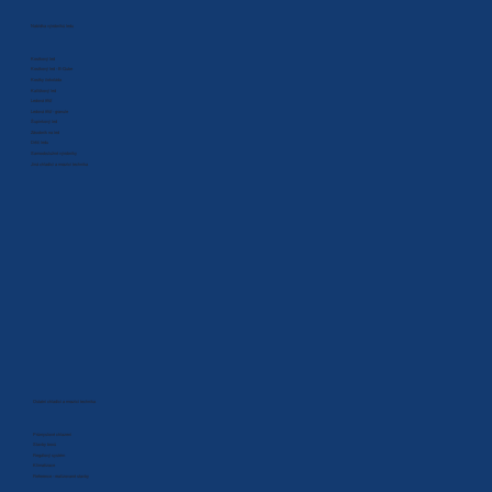
Nabídka výrobníků ledu
Kostkový led
Kostkový led - B-Qube
Kostky čokoláda
Kalíškový led
Ledová tříšť
Ledová tříšť - granule
Šupinkový led
Zásobník na led
Drtič ledu
Samoobslužné výrobníky
Jiná chladící a mrazící technika
Ostatní chladící a mrazící technika
Průmyslové chlazení
Stavby boxů
Regálový systém
Klimatizace
Reference - realizované stavby