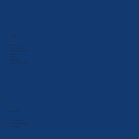
Firemní údaje
Tomáš Havlíček
Chladící a mrazící technika
Rýmařovská 475, Praha 18 - Letňany
PSČ: 199 21
IČO: 66881102
DIČ: CZ8001250378
Evidenční číslo ŽL: 310016-8177-01
Bankovní spojení
Číslo účtu: 36728001/5500
IBAN: CZ2755000000000036728001
SWIFT: RZBCCZPP