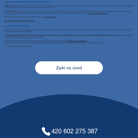
Nástroje či weby třetích stran, které nám pomáhají analyzovat data z jednotlivých cookies:​
Google Analytics
je nástroj od společnosti Google, který nám umožňuje získávat statistická data o všech návštěvnících tohoto webu. Díky této službě můžeme sledovat návštěvnost webu či chování jednotlivých návštěvníků na tomto webu, jako je např.
procházení jednotlivých sekcí webu. Tento nástroj se používá na většině existujících webových stránek.
Wix Analytics j
e nástroj od společnosti Wix.com, Inc je navržen tak, aby zajistil na základě statistických dat kompletní přehled o výkonosti těchto webových stránek, chování jednotlivých návštěvníků, časy kdy je web nejvíce navštěvován, úspěšnost
marketingových kampaní, jaký obsah je pro návštěvníky nejzajímavější, odkud návštěvníci na web přicházejí a mnoho dalšího (podrobnější seznámení naleznete zde:
https://cs.wix.com/manage/analytics.
Níže naleznete odkaz, který Vás seznámí s cookies, které používá tento web
www.vyrobnikyledu.cz
https://support.wix.com/en/article/cookies-and-your-wix-site
Jak můžete zakázat či omezit užívání cookies?
Jak už bylo zmíněno výše, statistické a marketingové cookies do prohlížeče bez Vašeho souhlasu tento web neukládá. Chcete-li mít ale všeobecně větší kontrolu nad ukládáním cookies i na ostatních webech, můžete rozhodnout, které povolíte a které
zakážete také pomocí vašeho internetového prohlížeče.
Můžete zakázat užívání jen některých, či všech druhů souborů cookies najednou. Jak však bylo zmíněno výše, pokud zakážete užívání všech cookies, může se stát, že dojde k nefunkčnosti některých částí tohoto webu.
Pokud si nejste jisti, zda konkrétní
cookies potřebujete doporučujeme ponechat všechny typy cookies povolené.
Pokud nechcete, aby byly na Vaše zařízení ukládány cookies společnosti Google, můžete si stáhnout třeba i tento plugin (
https://tools.google.com/dlpage/gaoptout
).
Pro další informace o cookies a jejich užívání doporučujeme prostudovat web AboutCookies.org.uk a web Cookiepedia.co.uk nebo nás můžete kdykoliv kontaktovat pomocí webového formuláře.
Tyto Cookies pravidla jsou platná a účinná od roku 2026.
Zpět na úvod
420 602 275 387